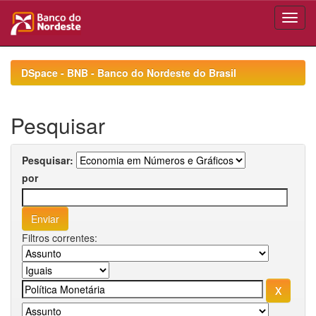
Skip
navigation
DSpace - BNB - Banco do Nordeste do Brasil
Pesquisar
Pesquisar:
por
Filtros correntes: