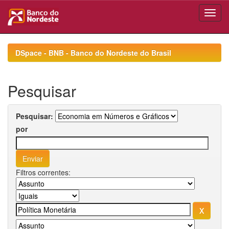
Skip
navigation
DSpace - BNB - Banco do Nordeste do Brasil
Pesquisar
Pesquisar:
por
Filtros correntes: