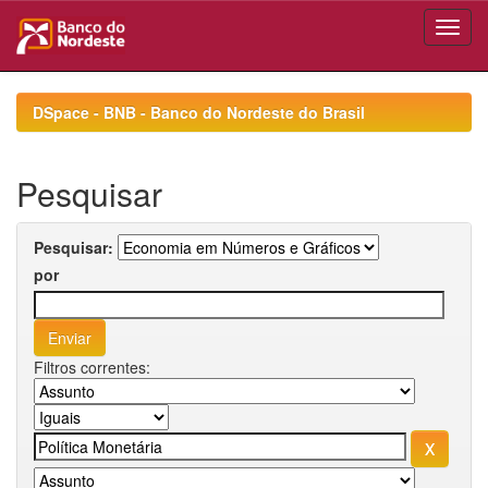
Skip
navigation
DSpace - BNB - Banco do Nordeste do Brasil
Pesquisar
Pesquisar:
por
Filtros correntes: