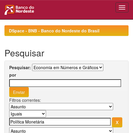
Skip
navigation
DSpace - BNB - Banco do Nordeste do Brasil
Pesquisar
Pesquisar:
por
Filtros correntes: