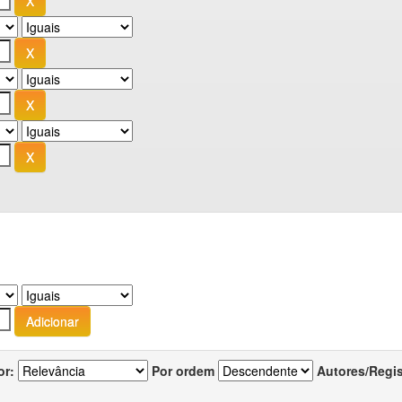
or:
Por ordem
Autores/Regi