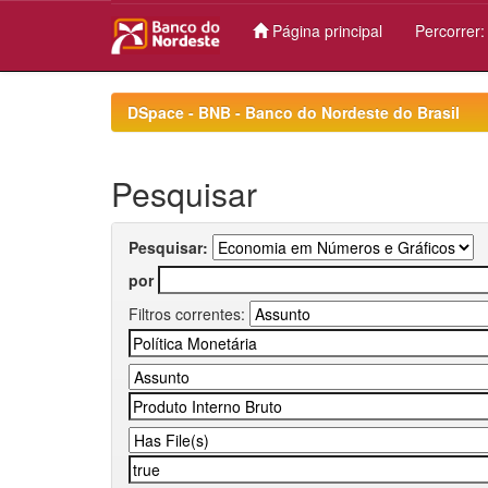
Página principal
Percorrer
Skip
navigation
DSpace - BNB - Banco do Nordeste do Brasil
Pesquisar
Pesquisar:
por
Filtros correntes: