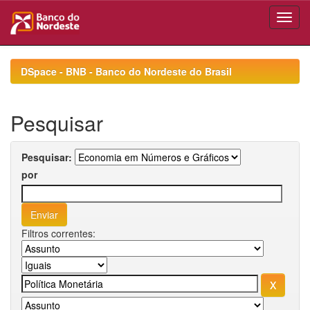
Skip
navigation
DSpace - BNB - Banco do Nordeste do Brasil
Pesquisar
Pesquisar:
por
Filtros correntes: