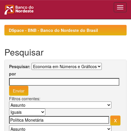
Skip
navigation
DSpace - BNB - Banco do Nordeste do Brasil
Pesquisar
Pesquisar:
por
Filtros correntes: