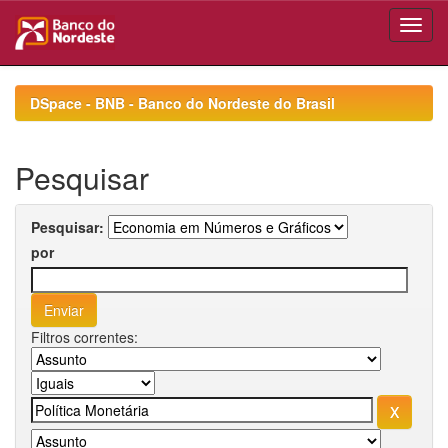
Skip
navigation
DSpace - BNB - Banco do Nordeste do Brasil
Pesquisar
Pesquisar:
por
Filtros correntes: