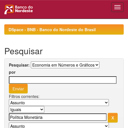
Skip
navigation
DSpace - BNB - Banco do Nordeste do Brasil
Pesquisar
Pesquisar:
por
Filtros correntes: