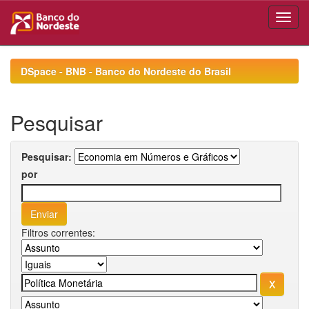
Skip
navigation
DSpace - BNB - Banco do Nordeste do Brasil
Pesquisar
Pesquisar:
por
Filtros correntes: