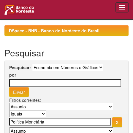
Skip
navigation
DSpace - BNB - Banco do Nordeste do Brasil
Pesquisar
Pesquisar:
por
Filtros correntes: