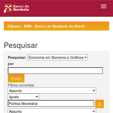
Skip
navigation
DSpace - BNB - Banco do Nordeste do Brasil
Pesquisar
Pesquisar:
por
Filtros correntes: