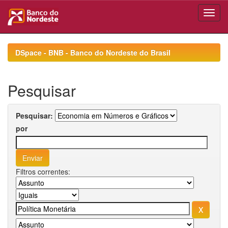
Skip
navigation
DSpace - BNB - Banco do Nordeste do Brasil
Pesquisar
Pesquisar:
por
Filtros correntes: