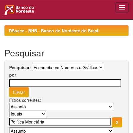
Skip
navigation
DSpace - BNB - Banco do Nordeste do Brasil
Pesquisar
Pesquisar:
por
Filtros correntes: