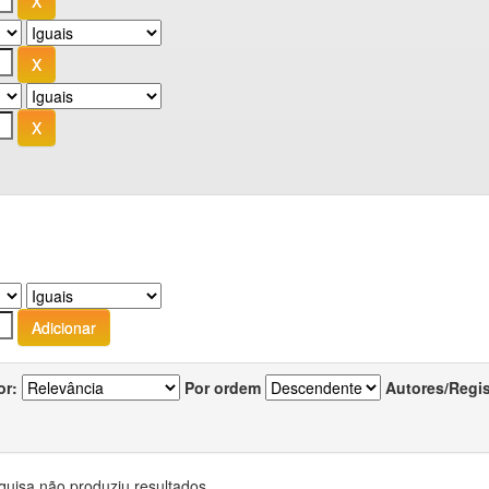
or:
Por ordem
Autores/Regi
quisa não produziu resultados.