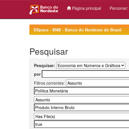
Página principal
Percorrer
Skip
navigation
DSpace - BNB - Banco do Nordeste do Brasil
Pesquisar
Pesquisar:
por
Filtros correntes: