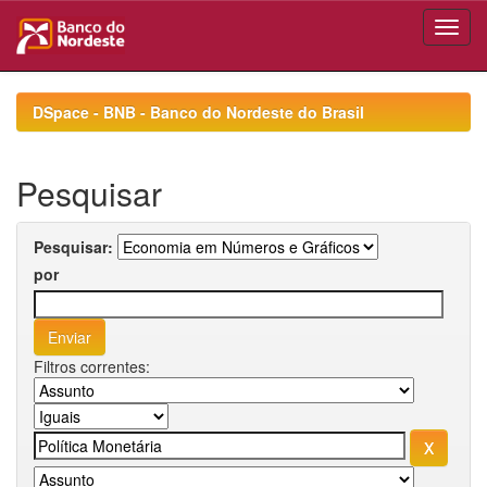
Skip
navigation
DSpace - BNB - Banco do Nordeste do Brasil
Pesquisar
Pesquisar:
por
Filtros correntes: