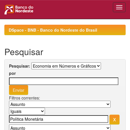
Skip
navigation
DSpace - BNB - Banco do Nordeste do Brasil
Pesquisar
Pesquisar:
por
Filtros correntes: