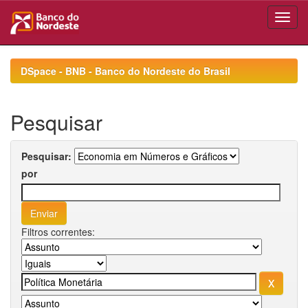
Skip
navigation
DSpace - BNB - Banco do Nordeste do Brasil
Pesquisar
Pesquisar:
por
Filtros correntes: