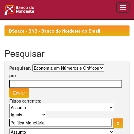
Skip
navigation
DSpace - BNB - Banco do Nordeste do Brasil
Pesquisar
Pesquisar:
por
Filtros correntes: