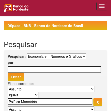
Skip
navigation
DSpace - BNB - Banco do Nordeste do Brasil
Pesquisar
Pesquisar:
por
Filtros correntes: