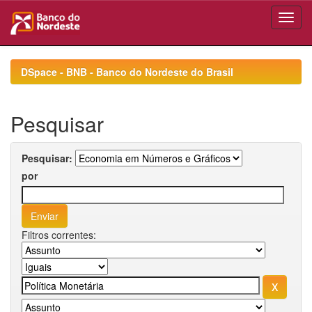
Skip
navigation
DSpace - BNB - Banco do Nordeste do Brasil
Pesquisar
Pesquisar:
por
Filtros correntes: