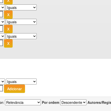
or:
Por ordem
Autores/Regi