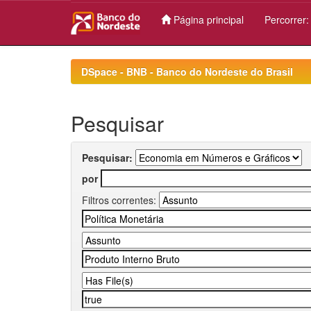
Página principal
Percorrer
Skip
navigation
DSpace - BNB - Banco do Nordeste do Brasil
Pesquisar
Pesquisar:
por
Filtros correntes: