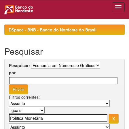
Skip
navigation
DSpace - BNB - Banco do Nordeste do Brasil
Pesquisar
Pesquisar:
por
Filtros correntes: