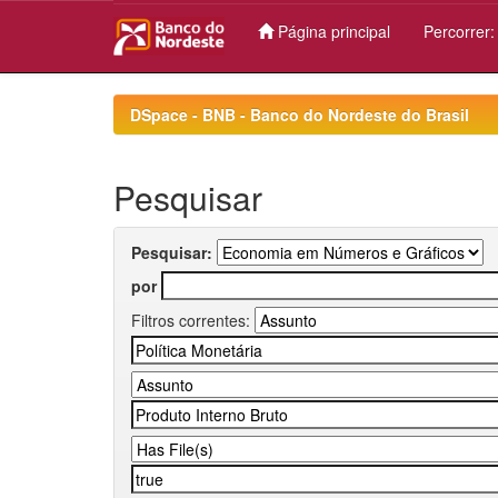
Página principal
Percorrer
Skip
navigation
DSpace - BNB - Banco do Nordeste do Brasil
Pesquisar
Pesquisar:
por
Filtros correntes: