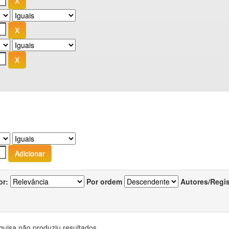
or:
Por ordem
Autores/Regi
quisa não produziu resultados.