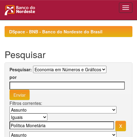
Skip
navigation
DSpace - BNB - Banco do Nordeste do Brasil
Pesquisar
Pesquisar:
por
Filtros correntes: