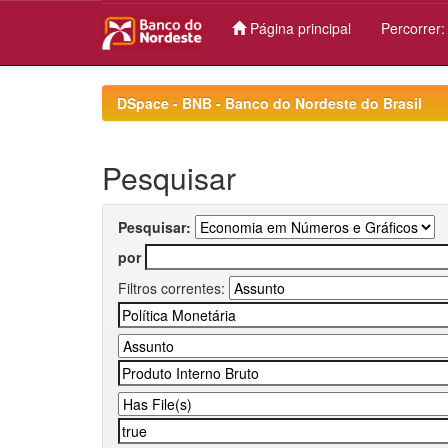
Página principal
Percorrer
Skip
navigation
DSpace - BNB - Banco do Nordeste do Brasil
Pesquisar
Pesquisar:
por
Filtros correntes: