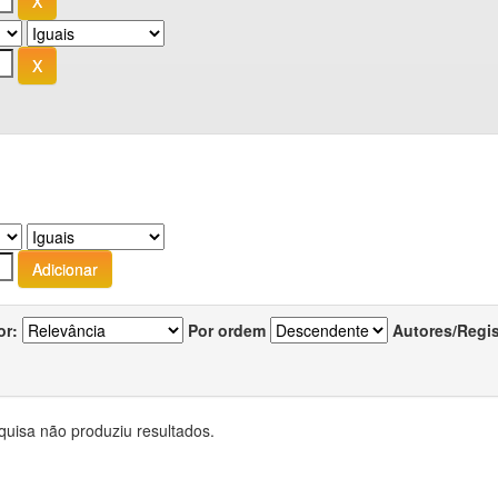
or:
Por ordem
Autores/Regi
quisa não produziu resultados.