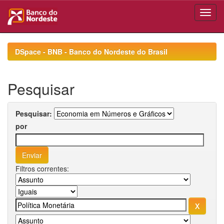
Skip
navigation
DSpace - BNB - Banco do Nordeste do Brasil
Pesquisar
Pesquisar:
por
Filtros correntes: