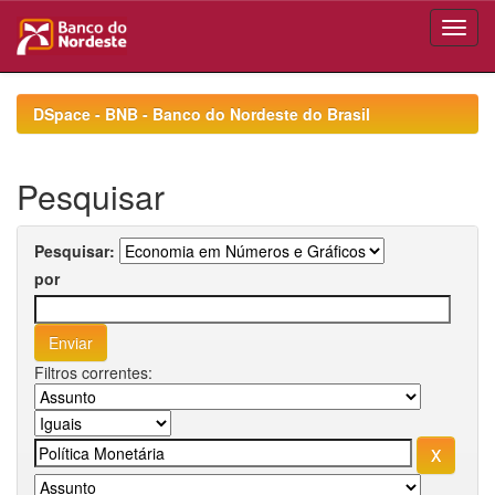
Skip
navigation
DSpace - BNB - Banco do Nordeste do Brasil
Pesquisar
Pesquisar:
por
Filtros correntes: