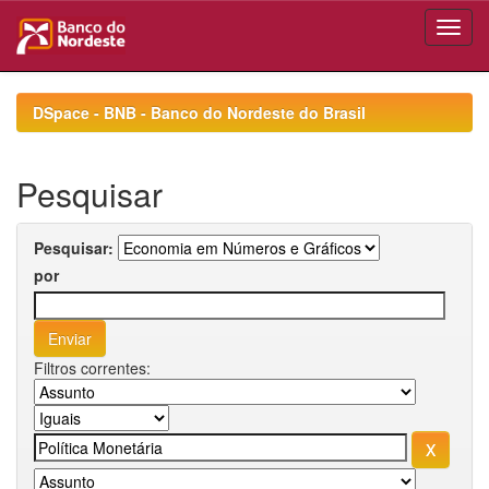
Skip
navigation
DSpace - BNB - Banco do Nordeste do Brasil
Pesquisar
Pesquisar:
por
Filtros correntes: