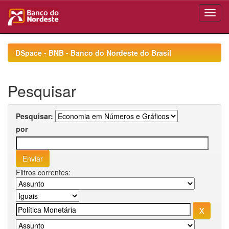
Skip
navigation
DSpace - BNB - Banco do Nordeste do Brasil
Pesquisar
Pesquisar:
por
Filtros correntes: