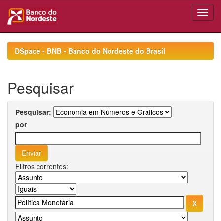
Skip
navigation
DSpace - BNB - Banco do Nordeste do Brasil
Pesquisar
Pesquisar:
por
Filtros correntes: