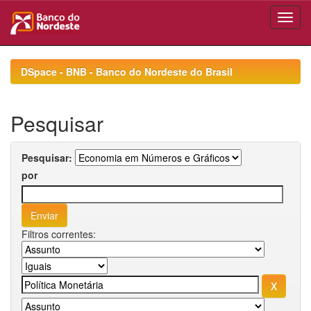
Skip
navigation
DSpace - BNB - Banco do Nordeste do Brasil
Pesquisar
Pesquisar:
por
Filtros correntes: