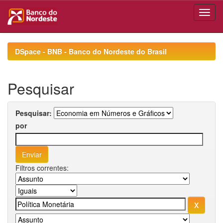
Skip
navigation
DSpace - BNB - Banco do Nordeste do Brasil
Pesquisar
Pesquisar:
por
Filtros correntes: