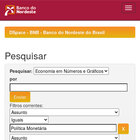
Skip
navigation
DSpace - BNB - Banco do Nordeste do Brasil
Pesquisar
Pesquisar:
por
Filtros correntes: