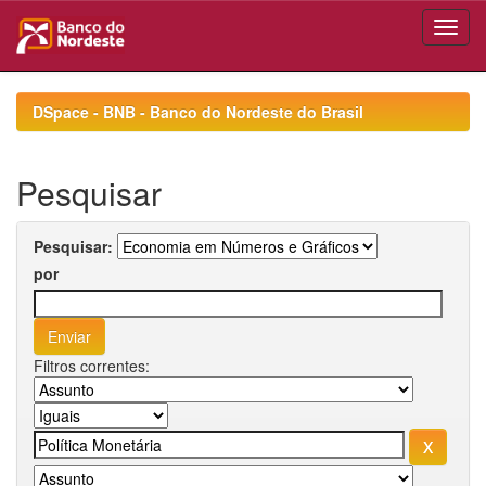
Skip
navigation
DSpace - BNB - Banco do Nordeste do Brasil
Pesquisar
Pesquisar:
por
Filtros correntes: