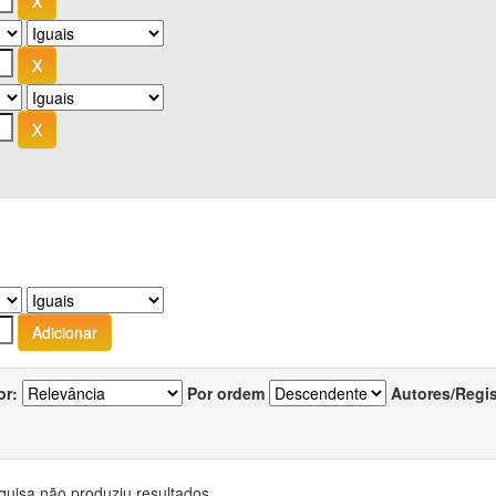
or:
Por ordem
Autores/Regi
quisa não produziu resultados.