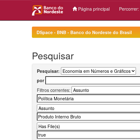
Página principal
Percorrer
Skip
navigation
DSpace - BNB - Banco do Nordeste do Brasil
Pesquisar
Pesquisar:
por
Filtros correntes: