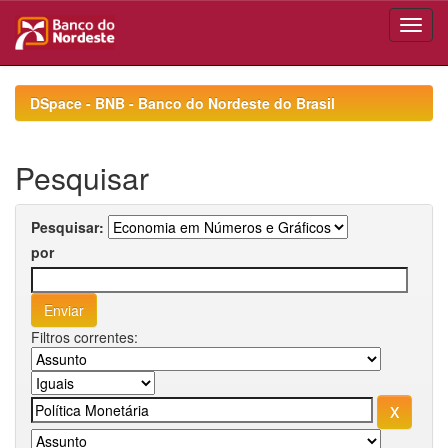
Skip
navigation
DSpace - BNB - Banco do Nordeste do Brasil
Pesquisar
Pesquisar:
por
Filtros correntes: