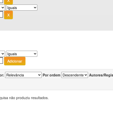
or:
Por ordem
Autores/Regi
quisa não produziu resultados.