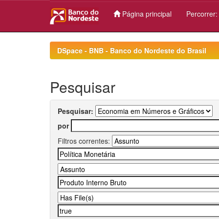
Página principal
Percorrer
Skip
navigation
DSpace - BNB - Banco do Nordeste do Brasil
Pesquisar
Pesquisar:
por
Filtros correntes: