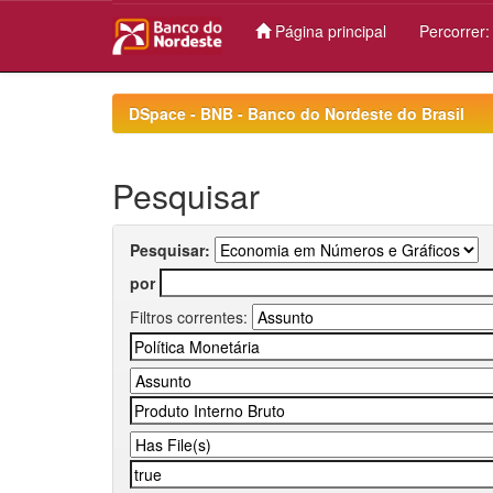
Página principal
Percorrer
Skip
navigation
DSpace - BNB - Banco do Nordeste do Brasil
Pesquisar
Pesquisar:
por
Filtros correntes: