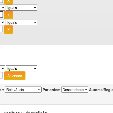
or:
Por ordem
Autores/Regi
quisa não produziu resultados.