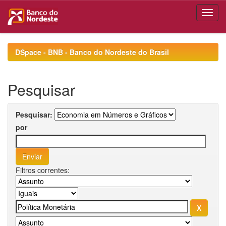
Skip
navigation
DSpace - BNB - Banco do Nordeste do Brasil
Pesquisar
Pesquisar:
por
Filtros correntes: