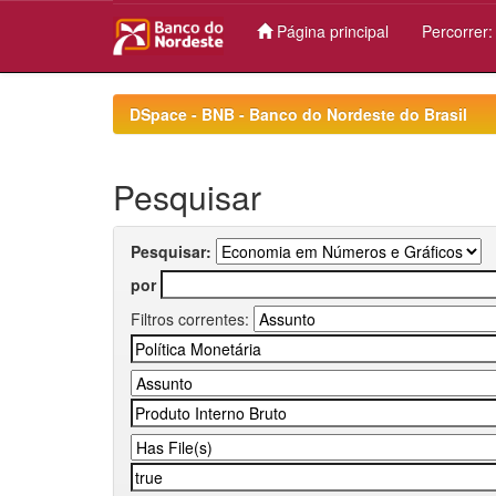
Página principal
Percorrer
Skip
navigation
DSpace - BNB - Banco do Nordeste do Brasil
Pesquisar
Pesquisar:
por
Filtros correntes: