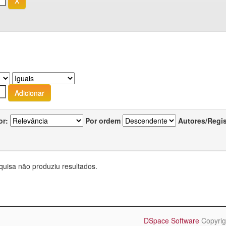
or:
Por ordem
Autores/Regi
quisa não produziu resultados.
DSpace Software
Copyrig