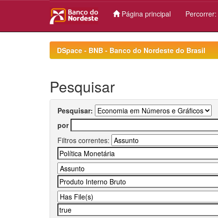
Página principal
Percorrer
Skip
navigation
DSpace - BNB - Banco do Nordeste do Brasil
Pesquisar
Pesquisar:
por
Filtros correntes: