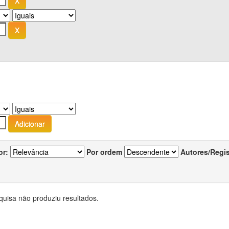
or:
Por ordem
Autores/Regi
quisa não produziu resultados.