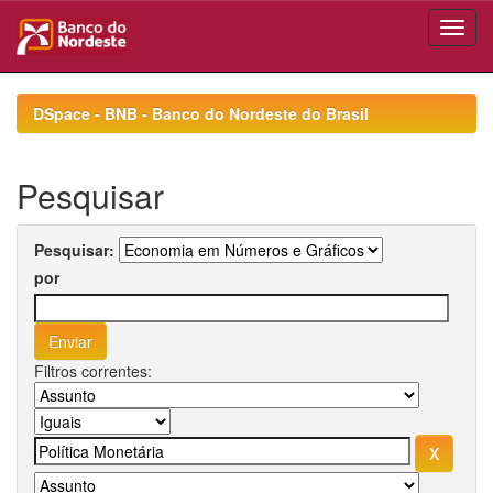
Skip
navigation
DSpace - BNB - Banco do Nordeste do Brasil
Pesquisar
Pesquisar:
por
Filtros correntes: