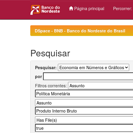
Página principal
Percorrer
Skip
navigation
DSpace - BNB - Banco do Nordeste do Brasil
Pesquisar
Pesquisar:
por
Filtros correntes: