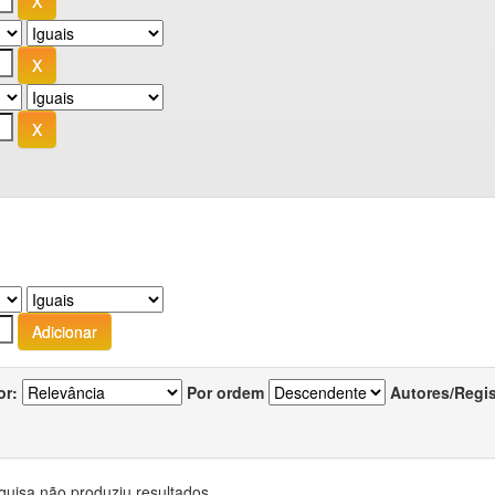
or:
Por ordem
Autores/Regi
quisa não produziu resultados.