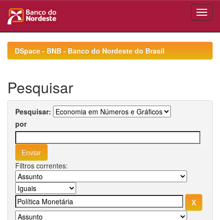
Skip
navigation
DSpace - BNB - Banco do Nordeste do Brasil
Pesquisar
Pesquisar:
por
Filtros correntes: