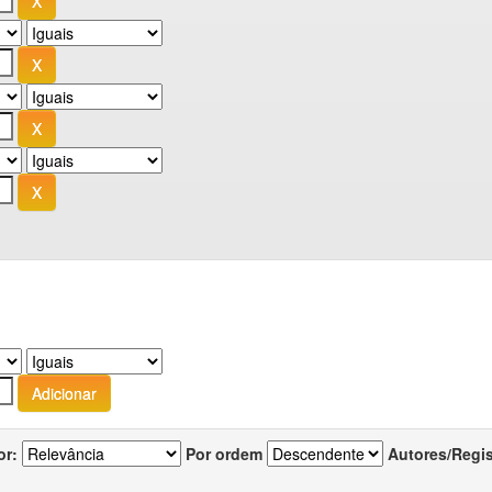
or:
Por ordem
Autores/Regi