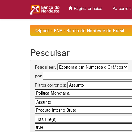
Página principal
Percorrer
Skip
navigation
DSpace - BNB - Banco do Nordeste do Brasil
Pesquisar
Pesquisar:
por
Filtros correntes: