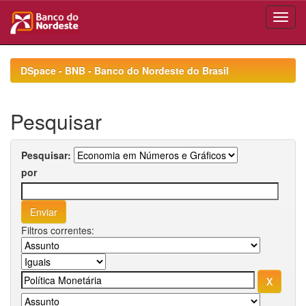
Skip
navigation
DSpace - BNB - Banco do Nordeste do Brasil
Pesquisar
Pesquisar:
por
Filtros correntes: