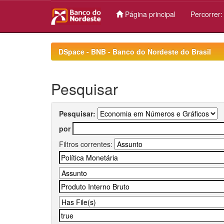
Página principal
Percorrer
Skip
navigation
DSpace - BNB - Banco do Nordeste do Brasil
Pesquisar
Pesquisar:
por
Filtros correntes: