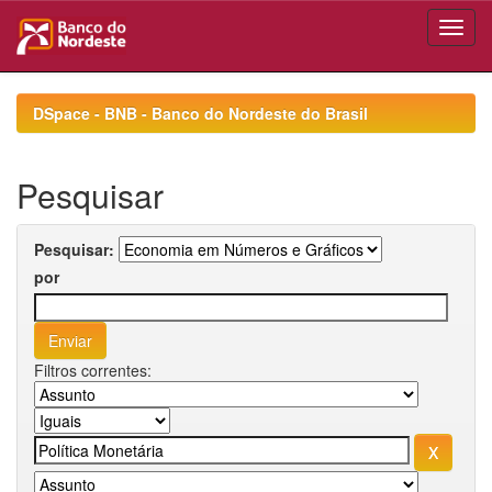
Skip
navigation
DSpace - BNB - Banco do Nordeste do Brasil
Pesquisar
Pesquisar:
por
Filtros correntes: