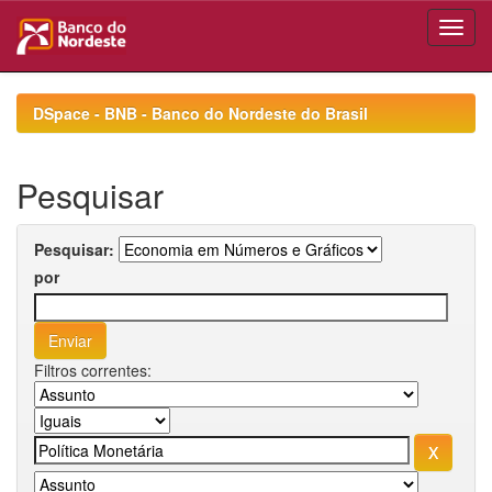
Skip
navigation
DSpace - BNB - Banco do Nordeste do Brasil
Pesquisar
Pesquisar:
por
Filtros correntes: